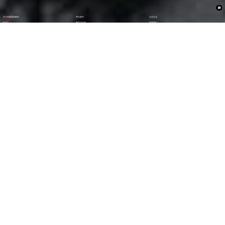
关于星耀国际数码
理论著作
企业文化
ESG
资讯与活动
联系我们
加入我们
1282
6000
+亿
+
全年营收 (2024)
员工数量
2600
30000
+
+
技术人员数量
渠道生态伙伴
300
123
+
第
位
技术生态伙伴
《财富》中国上市公司
500强(2023)
79
38
第
位
第
位
中国民营企业
《财富》最受赞赏
500强(2023)
中国公司
29
AA
第
位
级
福布斯中国
Wind ESG评级
数字经济100强