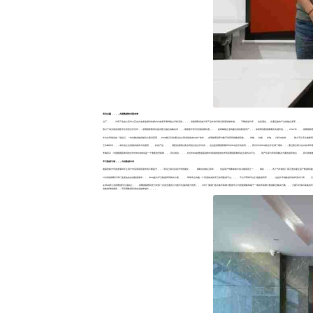
和合共赢，，，，共探数据技术新未来
当下，，，，汽车产业核心竞争力正在从改变能源供给模式向改变车辆驾驶主导权演进，，，，智能网联促使汽车产品本身升级为新型智能终端，，，不断推进汽车、、信息通信、、交通运输跨产业链融合变革。。。
致力于成为领先的数字化转型合作伙伴，，星耀国际数码自提出数云融合战略以来，，，紧抓数字经济发展的新机遇，，，，始终赋能企业构建自身的数据资产，，，加速释放数据要素的关键价值。。。2022年，，，星耀国际数码以汽车为战略业务不
作为全球领先的「端边云」一体化数实融合解决方案供应商，，EMQ映云科技通过自主研发领先的MQTT软件，，实现物理世界与数字世界间的数据采集、、、传输、、转换、、存储、、分析与控制，，，，致力于让车企能够更灵活、
王冰峰表示，，，成功的企业需要具备伟大的愿景、、、好的产品、、、、满腔的激情以及志同道合的合作伙伴。。这也是星耀国际数码与EMQ合作的初衷。。。我们对与EMQ的合作充满了期待，，，通过整合双方在AI技术和底层数据技术
李枫表示：与星耀国际数码的合作对EMQ来说是一个重要的里程碑，，，我们相信，，，，结合EMQ在数据基础软件领域的领先技术和星耀国际数码在生成式AI平台、、、国产化算力和智算解决方案的领导地位，，，我们将能够为客户
车云数据引领，，，共创数据未来
随着智能汽车的发展和车主用户对应用场景需求的不断提升，，，车机已成为目前汽车智能化、、、、网联化的核心部件，，，也是用户驾乘体验中的关键场景之一。。。因此，，，，各个汽车制造厂商正逐步建立基于数据和服
针对智能网联汽车行业面临的各类数据需求，，，EMQ提出车云数据闭环解决方案，，，，帮助车企构建一个高度集成的车云协同数据平台。。。。平台可帮助车企打造数据闭环，，，，包括从车端数据采集和流式计算、、、云端消息平台高
在EMQ车云协同数据平台基础上，，，星耀国际数码充分发挥了自身全面的云与数字化服务能力优势，，，为车厂量身打造出集车联网大数据平台与智能网联终端于一体的车联网大数据联合解决方案。。。方案可对实时采集的车辆数据，，，，利用数据治理技术，
的数据增值服务，，车联网数据价值也会越来越大。。。。