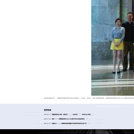
在数云融合战略框架引领下，，，星耀国际数码已构建起全面的云及数字化全栈服务能力。。立足云原生、、数字原生、、AI原生三股浪潮叠加的新机遇，，星耀国际数码未来也将携手EMQ，，继续用技术创新驱动业务发展，
推荐阅读
2025 / 07 / 17
星耀国际数码×岚图：场景落子，，，，全盘布局，，，，破局企业AI落地
2025 / 07 / 16
首批！！！！星耀国际数码入选《2025数字经济出海典型案例》
2025 / 07 / 15
安徽首台！！！！星耀国际鲲泰鲲鹏技术路线商用电脑在合肥下线