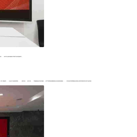
化发展，，，成为车企值得信赖的汽车数字化转型服务商。。
、、、第三方数据等，，，为主机厂提供精准营销、、、、舆情分析、、定价分析、、、车辆健康监控等多种服务。。基于车联网的海量数据结合其他维度的数据，，，，我们相信车联网数据会逐渐从内部应用延伸到为用户提供更多